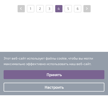
1
2
3
4
5
6
Этот веб-сайт использует файлы cookie, чтобы вы могли
максимально эффективно использовать наш веб-сайт.
Выберите настройки cookie
Принять
Минимальные
Аналитические/Функциональные
Настроить
iventtur@mail.ru
+7-909-297-13-12