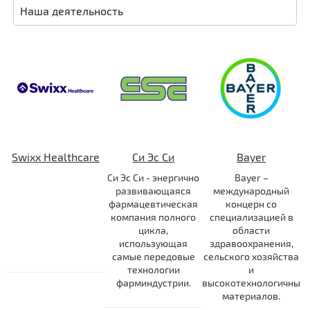
Наша деятельность
Swixx Healthcare
Си Эс Си
Bayer
Си Эс Си - энергично
Bayer –
развивающаяся
международный
фармацевтическая
концерн со
компания полного
специализацией в
цикла,
области
использующая
здравоохранения,
самые передовые
сельского хозяйства
технологии
и
фарминдустрии.
высокотехнологичных
материалов.