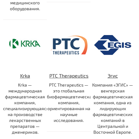
медицинского
оборудования.
Krka
PTC Therapeutics
Эгис
Krka —
PTC Therapeutics —
Компания «ЭГИС» —
международная
это глобальная
венгерская
фармацевтическая
биофармацевтическая
фармацевтическая
компания,
компания,
компания, одна из
специализирующаяся
ориентированная на
лидирующих
на производстве
научные
фармацевтических
лекарственных
исследования.
компаний в
препаратов —
Центральной и
дженериков.
Восточной Европе.