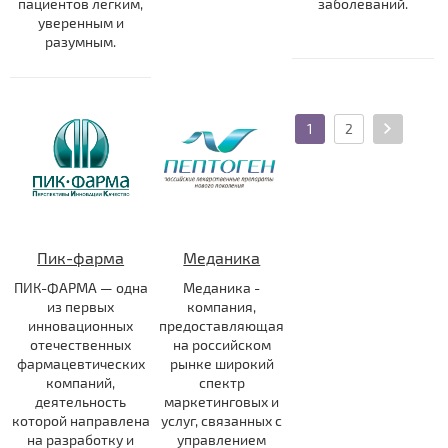
пациентов легким,
заболеваний.
уверенным и
разумным.
1
2
Пик-фарма
Меданика
ПИК-ФАРМА — одна
Меданика -
из первых
компания,
инновационных
предоставляющая
отечественных
на российском
фармацевтических
рынке широкий
компаний,
спектр
деятельность
маркетинговых и
которой направлена
услуг, связанных с
на разработку и
управлением