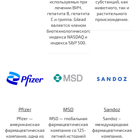
используемых при
субстанций, как
лечении ВИЧ,
животного, так и
гепатита В, гепатита
растительного
С и гриппа. Gilead
происхождения.
является членом
биотехнологического
индекса NASDAQ и
индекса S&P 500.
Pfizer
MSD
Sandoz
Pfizer —
MSD — глобальная
Sandoz –
американская
фармацевтическая
международная
фармацевтическая
компания со 125-
фармацевтическая
компания, одна из
летней историей
компания,