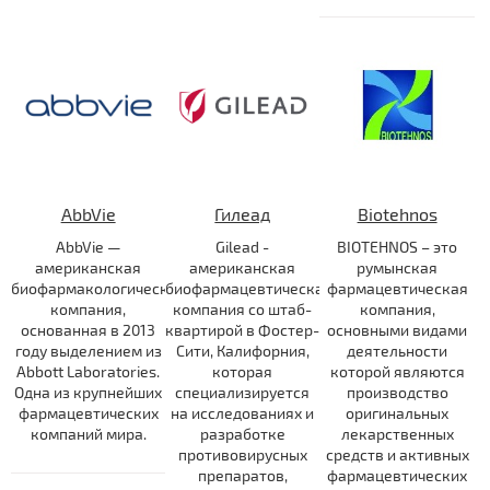
AbbVie
Гилеад
Biotehnos
AbbVie —
Gilead -
BIOTEHNOS – это
американская
американская
румынская
биофармакологическая
биофармацевтическая
фармацевтическая
компания,
компания со штаб-
компания,
основанная в 2013
квартирой в Фостер-
основными видами
году выделением из
Сити, Калифорния,
деятельности
Abbott Laboratories.
которая
которой являются
Одна из крупнейших
специализируется
производство
фармацевтических
на исследованиях и
оригинальных
компаний мира.
разработке
лекарственных
противовирусных
средств и активных
препаратов,
фармацевтических