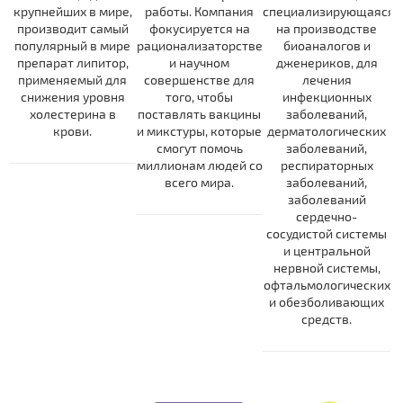
крупнейших в мире,
работы. Компания
специализирующаяся
производит самый
фокусируется на
на производстве
популярный в мире
рационализаторстве
биоаналогов и
препарат липитор,
и научном
дженериков, для
применяемый для
совершенстве для
лечения
снижения уровня
того, чтобы
инфекционных
холестерина в
поставлять вакцины
заболеваний,
крови.
и микстуры, которые
дерматологических
смогут помочь
заболеваний,
миллионам людей со
респираторных
всего мира.
заболеваний,
заболеваний
сердечно-
сосудистой системы
и центральной
нервной системы,
офтальмологических
и обезболивающих
средств.