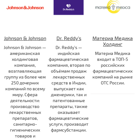
Johnson & Johnson
Dr. Reddy’s
Материа Медика
Холдинг
Johnson & Johnson —
Dr. Reddy’s —
американская
индийская
Материа Медика
холдинговая
фармацевтическая
входит в ТОП-5
компания,
компания, вторая по
российских
возглавляющая
объёмам продаж
фармацевтических
группу из более чем
лекарственных
компаний на рынке
250 дочерних
средств в Индии,
ОТС России.
компаний по всему
выпускает как
миру. Сфера
дженерики, так и
деятельности:
патентованные
производство
препараты, также
лекарственных
оказывает
препаратов,
фармацевтические
санитарно-
услуги, производит
гигиенических
фармсубстанции.
товаров и