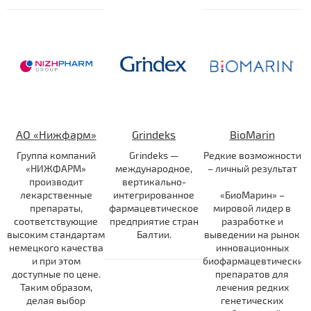
АО «Нижфарм»
Grindeks
BioMarin
Группа компаний
Grindeks —
Редкие возможности
«НИЖФАРМ»
международное,
– личный результат
производит
вертикально-
лекарственные
интегрированное
«БиоМарин» –
препараты,
фармацевтическое
мировой лидер в
соответствующие
предприятие стран
разработке и
высоким стандартам
Балтии.
выведении на рынок
немецкого качества
инновационных
и при этом
биофармацевтических
доступные по цене.
препаратов для
Таким образом,
лечения редких
делая выбор
генетических