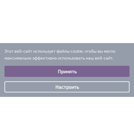
Этот веб-сайт использует файлы cookie, чтобы вы могли
максимально эффективно использовать наш веб-сайт.
Выберите настройки cookie
Принять
Минимальные
Аналитические/Функциональные
Настроить
iventtur@mail.ru
+7-909-297-13-12
Мы в социальных сетях: