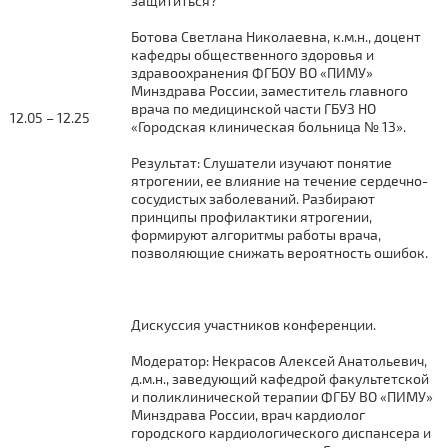
защититься?
Ботова Светлана Николаевна, к.м.н., доцент
кафедры общественного здоровья и
здравоохранения ФГБОУ ВО «ПИМУ»
Минздрава России, заместитель главного
врача по медицинской части ГБУЗ НО
12.05 – 12.25
«Городская клиническая больница № 13».
Результат: Слушатели изучают понятие
ятрогении, ее влияние на течение сердечно-
сосудистых заболеваний. Разбирают
принципы профилактики ятрогении,
формируют алгоритмы работы врача,
позволяющие снижать вероятность ошибок.
Дискуссия участников конференции.
Модератор: Некрасов Алексей Анатольевич,
д.м.н., заведующий кафедрой факультетской
и поликлинической терапии ФГБУ ВО «ПИМУ»
Минздрава России, врач кардиолог
городского кардиологического диспансера и