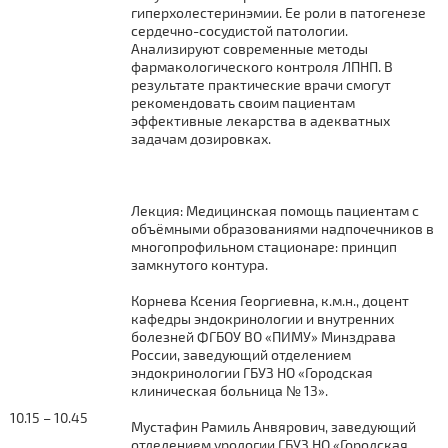
гиперхолестеринэмии. Ее роли в патогенезе
сердечно-сосудистой патологии.
Анализируют современные методы
фармакологического контроля ЛПНП. В
результате практические врачи смогут
рекомендовать своим пациентам
эффективные лекарства в адекватных
задачам дозировках.
Лекция: Медицинская помощь пациентам с
объёмными образованиями надпочечников в
многопрофильном стационаре: принцип
замкнутого контура.
Корнева Ксения Георгиевна, к.м.н., доцент
кафедры эндокринологии и внутренних
болезней ФГБОУ ВО «ПИМУ» Минздрава
России, заведующий отделением
эндокринологии ГБУЗ НО «Городская
клиническая больница № 13».
10.15 – 10.45
Мустафин Рамиль Анвярович, заведующий
отделением урологии ГБУЗ НО «Городская