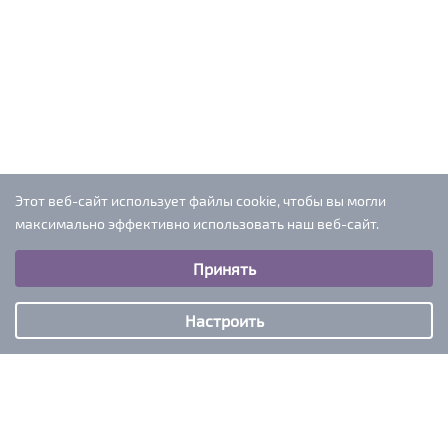
Этот веб-сайт использует файлы cookie, чтобы вы могли
максимально эффективно использовать наш веб-сайт.
Выберите настройки cookie
Принять
Минимальные
Аналитические/Функциональные
Настроить
iventtur@mail.ru
+7-909-297-13-12
Мы в социальных сетях: